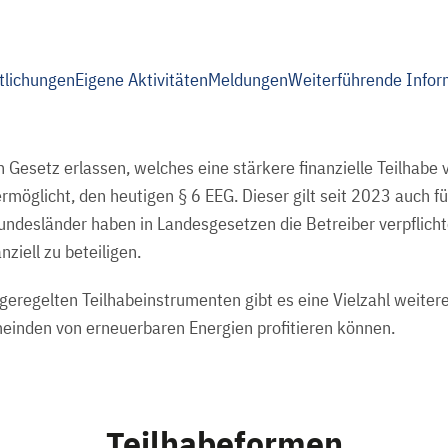
tlichungen
Eigene Aktivitäten
Meldungen
Weiterführende Infor
 Gesetz erlassen, welches eine stärkere finanzielle Teilhab
möglicht, den heutigen § 6 EEG. Dieser gilt seit 2023 auch f
undesländer haben in Landesgesetzen die Betreiber verpflich
ziell zu beteiligen.
geregelten Teilhabeinstrumenten gibt es eine Vielzahl weitere
nden von erneuerbaren Energien profitieren können.
Teilhabeformen