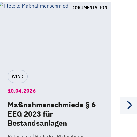
DOKUMENTATION
WIND
10.04.2026
20
Maßnahmenschmiede § 6
F
EEG 2023 für
K
Bestandsanlagen
In
Potenziale | Bedarfe | Maßnahmen