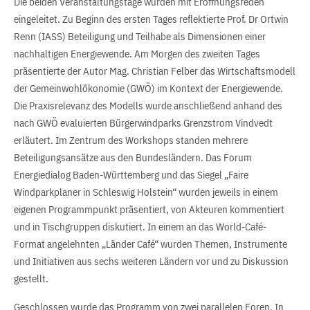
Die beiden Veranstaltungstage wurden mit Eröffnungsreden
eingeleitet. Zu Beginn des ersten Tages reflektierte Prof. Dr Ortwin
Renn (IASS) Beteiligung und Teilhabe als Dimensionen einer
nachhaltigen Energiewende. Am Morgen des zweiten Tages
präsentierte der Autor Mag. Christian Felber das Wirtschaftsmodell
der Gemeinwohlökonomie (GWÖ) im Kontext der Energiewende.
Die Praxisrelevanz des Modells wurde anschließend anhand des
nach GWÖ evaluierten Bürgerwindparks Grenzstrom Vindvedt
erläutert. Im Zentrum des Workshops standen mehrere
Beteiligungsansätze aus den Bundesländern. Das Forum
Energiedialog Baden-Württemberg und das Siegel „Faire
Windparkplaner in Schleswig Holstein“ wurden jeweils in einem
eigenen Programmpunkt präsentiert, von Akteuren kommentiert
und in Tischgruppen diskutiert. In einem an das World-Café-
Format angelehnten „Länder Café“ wurden Themen, Instrumente
und Initiativen aus sechs weiteren Ländern vor und zu Diskussion
gestellt.
Geschlossen wurde das Programm von zwei parallelen Foren. In