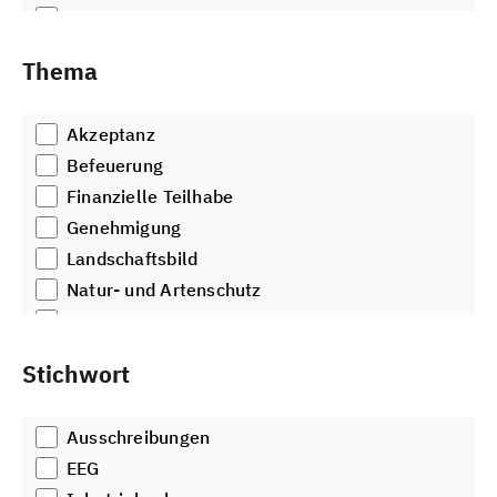
Video
Artikel
Thema
Podcast
Akzeptanz
Befeuerung
Finanzielle Teilhabe
Genehmigung
Landschaftsbild
Natur- und Artenschutz
Planung
Radar- und Funkanlagen
Stichwort
Rückbau und Recycling
Schall
Ausschreibungen
Seismologische Stationen
EEG
Sonstiges