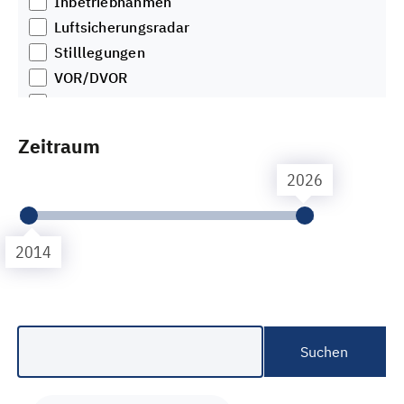
Inbetriebnahmen
Windenergie im Wald
Luftsicherungsradar
Öffentlichkeitsbeteiligung
Stilllegungen
VOR/DVOR
Visualisierung
Wetterradar
Zeitraum
Zubau
2026
2014
Suchen