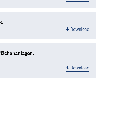
k.
Download
flächenanlagen.
Download