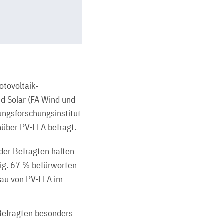
otovoltaik-
nd Solar (FA Wind und
ungsforschungsinstitut
über PV-FFA befragt.
der Befragten halten
tig. 67 % befürworten
Bau von PV-FFA im
 Befragten besonders