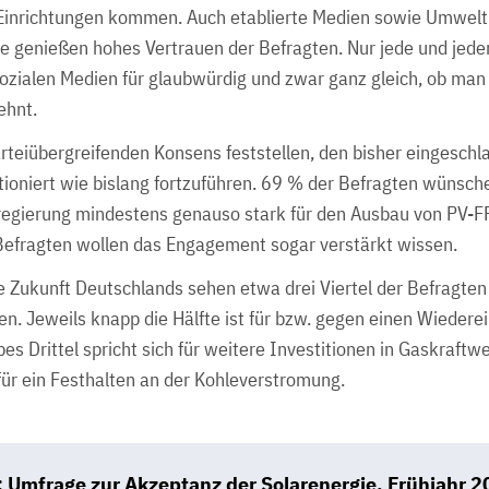
Einrichtungen kommen. Auch etablierte Medien sowie Umwelt
 genießen hohes Vertrauen der Befragten. Nur jede und jede
ozialen Medien für glaubwürdig und zwar ganz gleich, ob man
lehnt.
rteiübergreifenden Konsens feststellen, den bisher eingesch
ioniert wie bislang fortzuführen. 69 % der Befragten wünschen
gierung mindestens genauso stark für den Ausbau von PV-FFA
 Befragten wollen das Engagement sogar verstärkt wissen.
he Zukunft Deutschlands sehen etwa drei Viertel der Befragte
n. Jeweils knapp die Hälfte ist für bzw. gegen einen Wiederein
es Drittel spricht sich für weitere Investitionen in Gaskraft
 für ein Festhalten an der Kohleverstromung.
 Umfrage zur Akzeptanz der Solarenergie. Frühjahr 