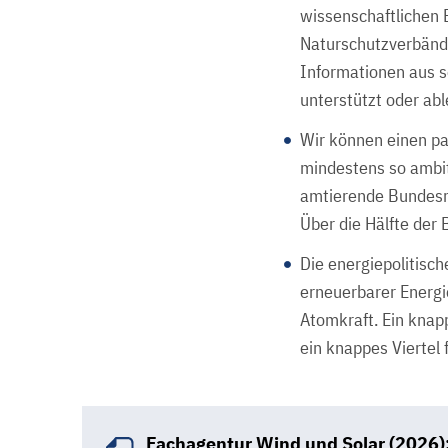
wissenschaftlichen 
Naturschutzverbände
Informationen aus s
unterstützt oder ab
Wir können einen pa
mindestens so ambit
amtierende Bundesre
Über die Hälfte der
Die energiepolitisc
erneuerbarer Energie
Atomkraft. Ein knapp
ein knappes Viertel
Fachagentur Wind und Solar (2026):