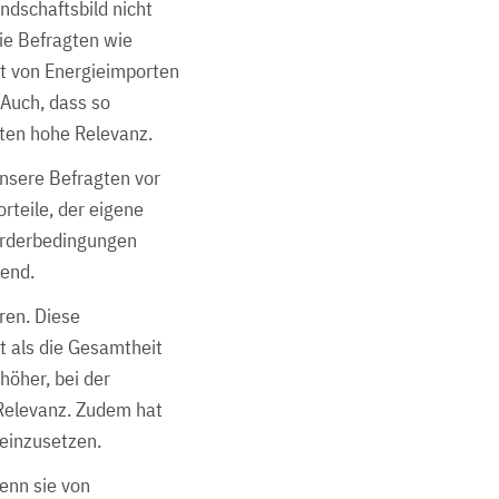
ndschaftsbild nicht
ie Befragten wie
it von Energieimporten
 Auch, dass so
gten hohe Relevanz.
unsere Befragten vor
rteile, der eigene
örderbedingungen
bend.
ren. Diese
t als die Gesamtheit
höher, bei der
Relevanz. Zudem hat
 einzusetzen.
enn sie von