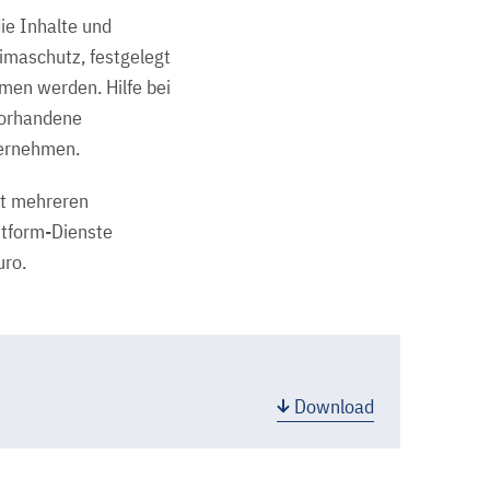
ie Inhalte und
imaschutz, festgelegt
men werden. Hilfe bei
vorhandene
ternehmen.
it mehreren
ttform-Dienste
uro.
Download