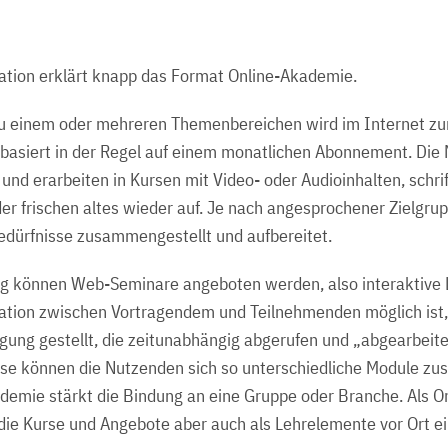
kation erklärt knapp das Format Online-Akademie.
 einem oder mehreren Themenbereichen wird im Internet zur 
basiert in der Regel auf einem monatlichen Abonnement. Die
und erarbeiten in Kursen mit Video- oder Audioinhalten, schr
er frischen altes wieder auf. Je nach angesprochener Zielgru
dürfnisse zusammengestellt und aufbereitet.
g können Web-Seminare angeboten werden, also interaktive L
tion zwischen Vortragendem und Teilnehmenden möglich ist,
ügung gestellt, die zeitunabhängig abgerufen und „abgearbeit
se können die Nutzenden sich so unterschiedliche Module zu
ademie stärkt die Bindung an eine Gruppe oder Branche. Als O
 die Kurse und Angebote aber auch als Lehrelemente vor Ort e