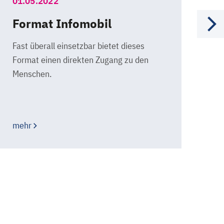
01.05.2022
01
Format Infomobil
F
Fast überall einsetzbar bietet dieses
Ei
Format einen direkten Zugang zu den
Th
Menschen.
we
mehr
me