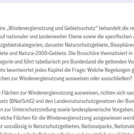
üre „Windenergienutzung und Gebietsschutz“ behandelt die re
 nationaler und landesweiter Ebene sowie die spezifischen 
tzgebietskategorien, darunter Naturschutzgebiete, Biosphäre
ete und Natura-2000-Gebiete. Die Broschüre thematisiert in e
egorie und führt tabellarisch pro Bundesland die geltenden V
ets beantwortet jedes Kapitel die Frage: Welche Regelungen 
chen zur Windenergienutzung ausweisen oder ausschließen?
 Flächen zur Windenergienutzung ausweisen, richten sich na
etz (BNatSchG) und den Landesnaturschutzgesetzen der Bund
n zur Unterschutzstellung sowie landesplanerische Vorgaben
welche Flächen für die Windenergienutzung ausgewiesen werd
t unzulässig in Naturschutzgebieten, Nationalparks, Nation