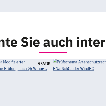
B
te Sie auch inte
GRAFIK