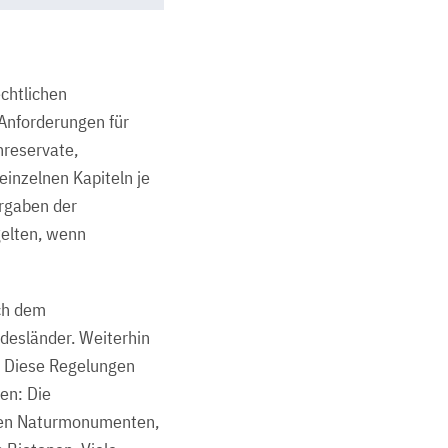
chtlichen
Anforderungen für
nreservate,
inzelnen Kapiteln je
orgaben der
gelten, wenn
ch dem
esländer. Weiterhin
. Diese Regelungen
en: Die
alen Naturmonumenten,