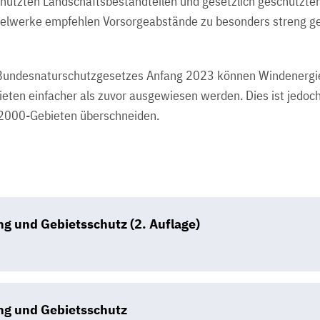
ützten Landschaftsbestandteilen und gesetzlich geschützten
gelwerke empfehlen Vorsorgeabstände zu besonders streng g
 Bundesnaturschutzgesetzes Anfang 2023 können Windenergie
eten einfacher als zuvor ausgewiesen werden. Dies ist jedoch
-2000-Gebieten überschneiden.
g und Gebietsschutz (2. Auflage)
B
ng und Gebietsschutz