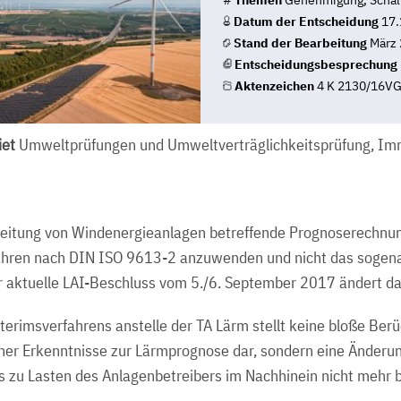
#
Themen
Genehmigung, Schal
Datum der Entscheidung
17.
Stand der Bearbeitung
März 
Entscheidungsbesprechung
Aktenzeichen
4 K 2130/16V
et
Umweltprüfungen und Umweltverträglichkeitsprüfung, Im
breitung von Windenergieanlagen betreffende Prognoserechnun
fahren nach DIN ISO 9613-2 anzuwenden und nicht das sogen
r aktuelle LAI-Beschluss vom 5./6. September 2017 ändert da
erimsverfahrens anstelle der TA Lärm stellt keine bloße Berü
er Erkenntnisse zur Lärmprognose dar, sondern eine Änderun
 zu Lasten des Anlagenbetreibers im Nachhinein nicht mehr 