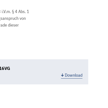
i.V.m. § 4 Abs. 1
gsanspruch von
rade dieser
/16VG
Download