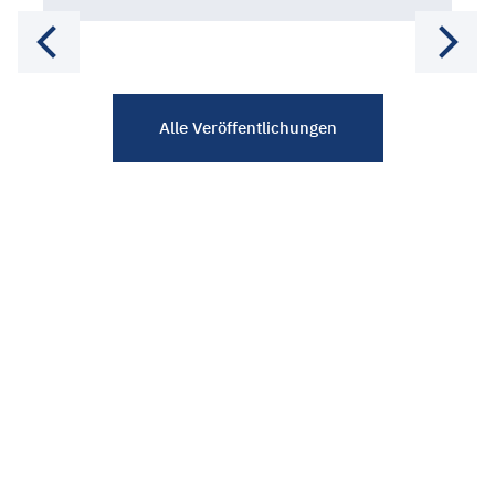
Alle Veröffentlichungen
Datenschutz
Barrierefreiheit
Impressum
Kontakt
Cookies
© 2026 Fachagentur Wind und Solar e. V. Alle Rechte
vorbehalten, soweit nicht anders angegeben.