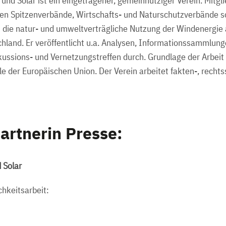
und Solar ist ein eingetragener, gemeinnütziger Verein. Mitgli
en Spitzenverbände, Wirtschafts- und Naturschutzverbände 
t die natur- und umweltverträgliche Nutzung der Windenergie
chland. Er veröffentlicht u.a. Analysen, Informationssammlun
kussions- und Vernetzungstreffen durch. Grundlage der Arbeit 
ele der Europäischen Union. Der Verein arbeitet fakten-, rech
artnerin Presse:
 Solar
chkeitsarbeit: