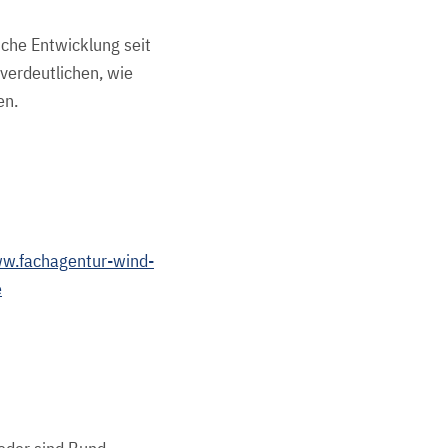
iche Entwicklung seit
 verdeutlichen, wie
en.
ww.fachagentur-wind-
e