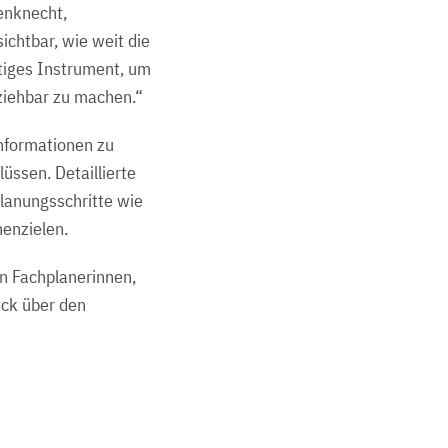
genknecht,
ichtbar, wie weit die
htiges Instrument, um
lziehbar zu machen.“
nformationen zu
üssen. Detaillierte
lanungsschritte wie
henzielen.
en Fachplanerinnen,
ick über den