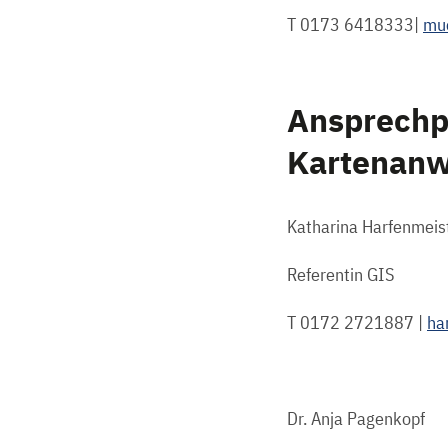
T 0173 6418333|
mue
Ansprechpa
Kartenan
Katharina Harfenmeis
Referentin GIS
T 0172 2721887 |
ha
Dr. Anja Pagenkopf