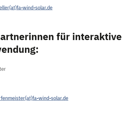
ller(at)fa-wind-solar.de
rtnerinnen für interaktive
wendung:
ter
rfenmeister(at)fa-wind-solar.de