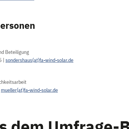
ersonen
nd Beteiligung
5 |
sondershaus(at)fa-wind-solar.de
ichkeitsarbeit
|
mueller(at)fa-wind-solar.de
us dem Umfrage-B