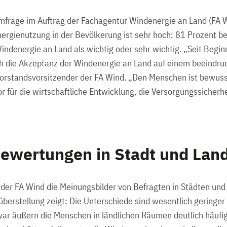
mfrage im Auftrag der Fachagentur Windenergie an Land (FA Wi
ergienutzung in der Bevölkerung ist sehr hoch: 81 Prozent b
ndenergie an Land als wichtig oder sehr wichtig. „Seit Begi
h die Akzeptanz der Windenergie an Land auf einem beeindr
Vorstandsvorsitzender der FA Wind. „Den Menschen ist bewus
r für die wirtschaftliche Entwicklung, die Versorgungssicherhe
Bewertungen in Stadt und Lan
der FA Wind die Meinungsbilder von Befragten in Städten un
berstellung zeigt: Die Unterschiede sind wesentlich geringer a
r äußern die Menschen in ländlichen Räumen deutlich häufige