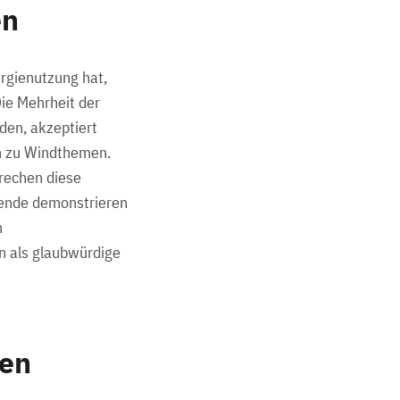
en
rgienutzung hat,
ie Mehrheit der
en, akzeptiert
en zu Windthemen.
rechen diese
wende demonstrieren
n
n als glaubwürdige
sen