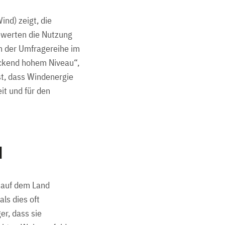
nd) zeigt, die
ewerten die Nutzung
nn der Umfragereihe im
uckend hohem Niveau“,
st, dass Windenergie
it und für den
d
d auf dem Land
ls dies oft
r, dass sie