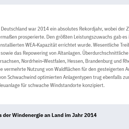
 Deutschland war 2014 ein absolutes Rekordjahr, wobei der Zu
rmaßen prosperierte. Den größten Leistungszuwachs gab es i
 installierten WEA-Kapazität errichtet wurde. Wesentliche Tre
sowie das Repowering von Altanlagen. Überdurchschnittlich
rsachsen, Nordrhein-Westfalen, Hessen, Brandenburg und Rhe
ie vermehrte Nutzung von Waldflächen für den gesteigerten 
von Schwachwind optimierten Anlagentypen trug ebenfalls z
Neuanlage für schwache Windstandorte konzipiert.
s der Windenergie an Land im Jahr 2014