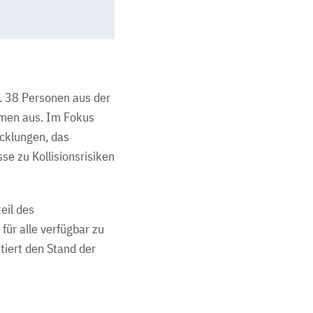
. 38 Personen aus der
men aus. Im Fokus
icklungen, das
e zu Kollisionsrisiken
eil des
ür alle verfügbar zu
iert den Stand der