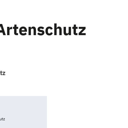
Artenschutz
tz
utz