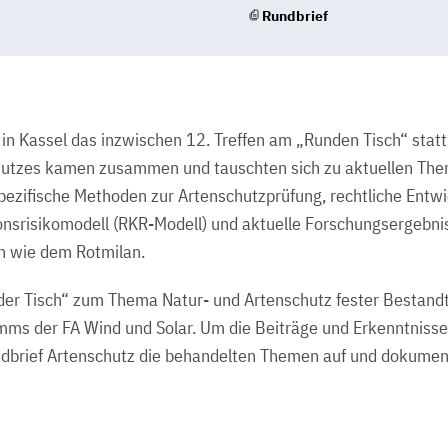
Rundbrief
in Kassel das inzwischen 12. Treffen am „Runden Tisch“ statt
hutzes kamen zusammen und tauschten sich zu aktuellen The
pezifische Methoden zur Artenschutzprüfung, rechtliche Entw
nsrisikomodell (RKR-Modell) und aktuelle Forschungsergebniss
n wie dem Rotmilan.
nder Tisch“ zum Thema Natur- und Artenschutz fester Bestandt
ms der FA Wind und Solar. Um die Beiträge und Erkenntnisse f
ndbrief Artenschutz die behandelten Themen auf und dokument