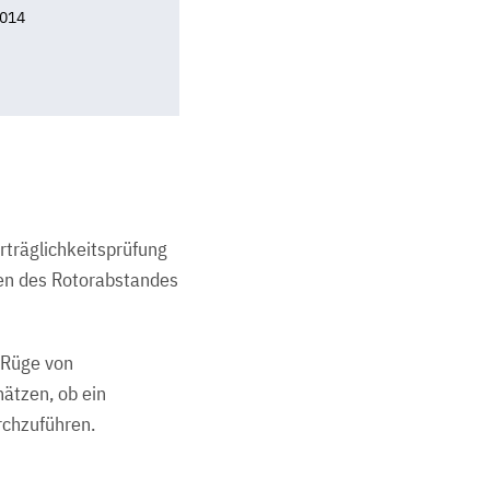
2014
rträglichkeitsprüfung
hen des Rotorabstandes
e Rüge von
hätzen, ob ein
rchzuführen.