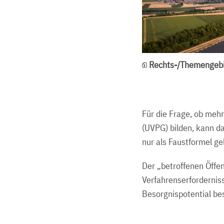
Rechts-/Themengebi
Für die Frage, ob meh
(UVPG) bilden, kann d
nur als Faustformel ge
Der „betroffenen Öffen
Verfahrenserforderniss
Besorgnispotential bes