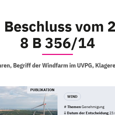
 Beschluss vom 23
8 B 356/14
en, Begriff der Windfarm im UVPG, Klager
PUBLIKATION
WIND
#
Themen
Genehmigung
Datum der Entscheidung
23.