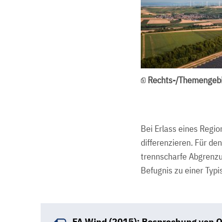
Rechts-/Themengebi
Bei Erlass eines Regi
differenzieren. Für de
trennscharfe Abgrenzu
Befugnis zu einer Typ
FA Wind (2015): Besprechung von O