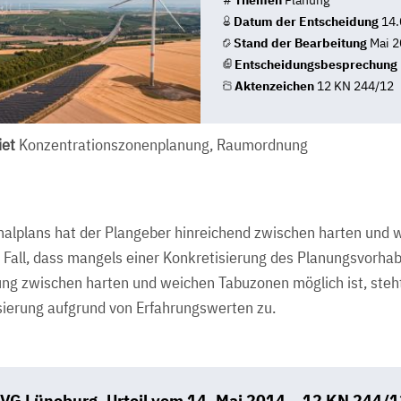
#
Themen
Planung
Datum der Entscheidung
14.
Stand der Bearbeitung
Mai 2
Entscheidungsbesprechung
Aktenzeichen
12 KN 244/12
et
Konzentrationszonenplanung, Raumordnung
onalplans hat der Plangeber hinreichend zwischen harten und
n Fall, dass mangels einer Konkretisierung des Planungsvorha
ng zwischen harten und weichen Tabuzonen möglich ist, steh
isierung aufgrund von Erfahrungswerten zu.
VG Lüneburg, Urteil vom 14. Mai 2014 – 12 KN 244/1