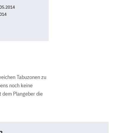
05.2014
014
 weichen Tabuzonen zu
bens noch keine
t dem Plangeber die
2