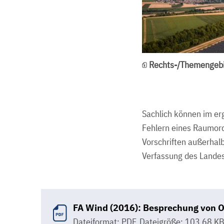
Rechts-/Themengebi
Sachlich können im er
Fehlern eines Raumor
Vorschriften außerhalb
Verfassung des Lande
FA Wind (2016): Besprechung von O
Dateiformat: PDF
,
Dateigröße: 103.68 K