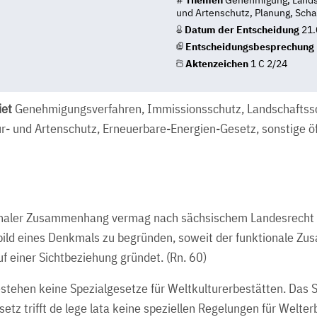
#
Themen
Genehmigung, Landsc
und Artenschutz, Planung, Scha
Datum der Entscheidung
21.
Entscheidungsbesprechung
Aktenzeichen
1 C 2/24
et
Genehmigungsverfahren, Immissionsschutz, Landschaftss
ur- und Artenschutz, Erneuerbare-Energien-Gesetz, sonstige öf
onaler Zusammenhang vermag nach sächsischem Landesrecht k
ild eines Denkmals zu begründen, soweit der funktionale Z
f einer Sichtbeziehung gründet. (Rn. 60)
stehen keine Spezialgesetze für Weltkulturerbestätten. Das 
tz trifft de lege lata keine speziellen Regelungen für Welte