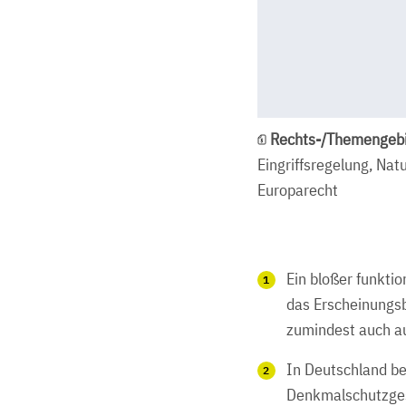
Rechts-/Themengebi
Eingriffsregelung, Nat
Europarecht
Ein bloßer funkti
das Erscheinungsb
zumindest auch au
In Deutschland be
Denkmalschutzgese