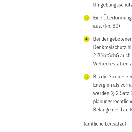
Umgebungsschutz. 
Eine Überformung
aus. (Rn. 80)
Bei der gebotenen
Denkmalschutz hin
2 BNatSchG auch v
Welterbestätten z
Bis die Stromerze
Energien als vorr
werden (§ 2 Satz 
planungsrechtlich
Belange des Lands
(amtliche Leitsätze)