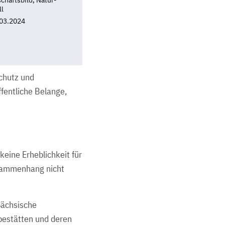
haftsbild, Natur-
ll
03.2024
chutz und
fentliche Belange,
eine Erheblichkeit für
usammenhang nicht
Sächsische
rbestätten und deren