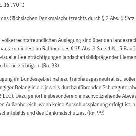
(Rn. 70 f.)
 des Sächsischen Denkmalschutzrechts durch § 2 Abs. 5 Satz
 völkerrechtsfreundlichen Auslegung sind über den landesrec
aus zumindest im Rahmen des § 35 Abs. 3 Satz 1 Nr. 5 BauGB i
isuelle Beeinträchtigungen landschaftsbildprägender Elemen
u berücksichtigen. (Rn. 93)
ugung im Bundesgebiet nahezu treibhausgasneutral ist, solle
angiger Belang in die jeweils durchzuführenden Schutzgüter
2 EEG). Dazu gehört insbesondere die nachvollziehende Abwä
en Außenbereich, wenn keine Ausschlussplanung erfolgt ist, au
chaftsbilds und des Denkmalschutzes. (Rn. 99)