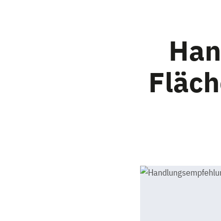
Han
Fläc