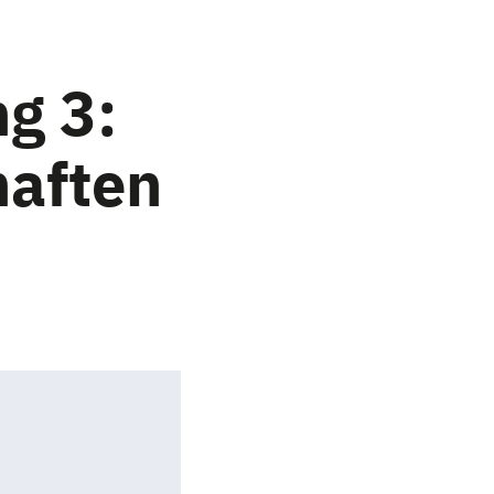
g 3:
aften