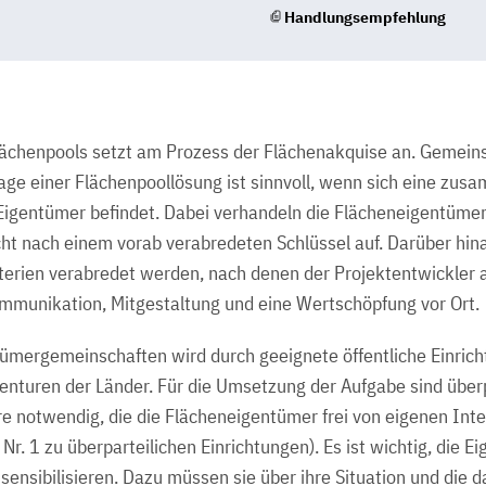
Handlungsempfehlung
ächenpools setzt am Prozess der Flächenakquise an. Gemeins
age einer Flächenpoollösung ist sinnvoll, wenn sich eine z
Eigentümer befindet. Dabei verhandeln die Flächeneigentüm
cht nach einem vorab verabredeten Schlüssel auf. Darüber hi
iterien verabredet werden, nach denen der Projektentwickler 
mmunikation, Mitgestaltung und eine Wertschöpfung vor Ort.
ümergemeinschaften wird durch geeignete öffentliche Einricht
enturen der Länder. Für die Umsetzung der Aufgabe sind überp
e notwendig, die die Flächeneigentümer frei von eigenen Inte
. 1 zu überparteilichen Einrichtungen). Es ist wichtig, die Ei
sensibilisieren. Dazu müssen sie über ihre Situation und die