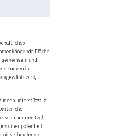
chaftliches
usammenhängende Fläche
er gemeinsam und
naus können im
ausgewählt wird,
ungen unterstützt, z.
arteiliche
ressen beraten (vgl.
gentümer potentiell
 damit verbundenen