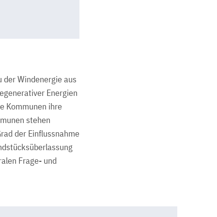
u der Windenergie aus
regenerativer Energien
 die Kommunen ihre
mmunen stehen
Grad der Einflussnahme
undstücksüberlassung
ralen Frage- und