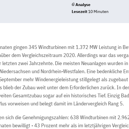
Analyse
Lesezeit
10 Minuten
naten gingen 345 Windturbinen mit 1.372 MW Leistung in Betr
über dem Vergleichszeitraum 2020. Allerdings war das verga
 letzten zwei Jahrzehnte. Die meisten Neuanlagen wurden i
on Niedersachsen und Nordrhein-Westfalen. Eine bedenkliche Ent
September mehr Windenergieleistung stillgelegt als zugebaut
 blieb der Zubau weit unter dem Erforderlichen zurück. In der 
eiten Gesamtzubau sogar auf ein historisches Tief. Einzig 
Plus vorweisen und belegt damit im Ländervergleich Rang 5.
en sich die Genehmigungszahlen: 638 Windturbinen mit 2.9
aten bewilligt - 43 Prozent mehr als im letztjährigen Verglei