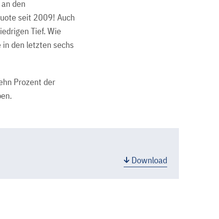
l an den
Quote seit 2009! Auch
edrigen Tief. Wie
 in den letzten sechs
ehn Prozent der
ben.
Download