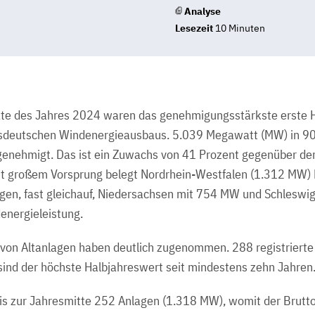
Analyse
Lesezeit
10 Minuten
te des Jahres 2024 waren das genehmigungsstärkste erste Ha
sdeutschen Windenergieausbaus. 5.039 Megawatt (MW) in 9
genehmigt. Das ist ein Zuwachs von 41 Prozent gegenüber dem
it großem Vorsprung belegt Nordrhein-Westfalen (1.312 MW) 
olgen, fast gleichauf, Niedersachsen mit 754 MW und Schlesw
energieleistung.
n von Altanlagen haben deutlich zugenommen. 288 registrier
ind der höchste Halbjahreswert seit mindestens zehn Jahren
is zur Jahresmitte 252 Anlagen (1.318 MW), womit der Brutt