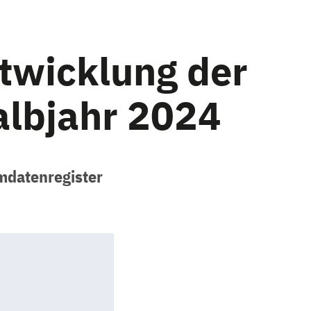
wicklung der
albjahr 2024
mdatenregister