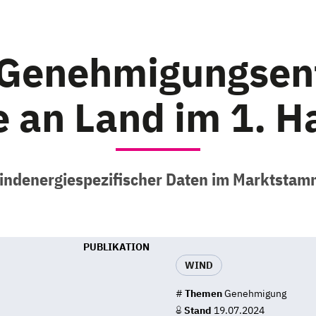
 Genehmigungsent
 an Land im 1. H
ndenergiespezifischer Daten im Marktstam
PUBLIKATION
WIND
#
Themen
Genehmigung
Stand
19.07.2024