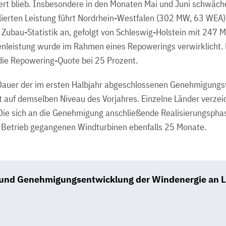
rt blieb. Insbesondere in den Monaten Mai und Juni schwäch
allierten Leistung führt Nordrhein-Westfalen (302 MW, 63 WEA
Zubau-Statistik an, gefolgt von Schleswig-Holstein mit 247 
nleistung wurde im Rahmen eines Repowerings verwirklicht. B
ie Repowering-Quote bei 25 Prozent.
 Dauer der im ersten Halbjahr abgeschlossenen Genehmigungs
t auf demselben Niveau des Vorjahres. Einzelne Länder verze
 Die sich an die Genehmigung anschließende Realisierungsphas
n Betrieb gegangenen Windturbinen ebenfalls 25 Monate.
 und Genehmigungsentwicklung der Windenergie an L