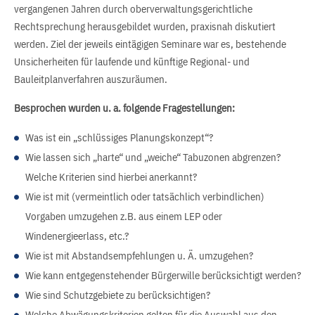
vergangenen Jahren durch oberverwaltungsgerichtliche
Rechtsprechung herausgebildet wurden, praxisnah diskutiert
werden. Ziel der jeweils eintägigen Seminare war es, bestehende
Unsicherheiten für laufende und künftige Regional- und
Bauleitplanverfahren auszuräumen.
Besprochen wurden u. a. folgende Fragestellungen:
Was ist ein „schlüssiges Planungskonzept“?
Wie lassen sich „harte“ und „weiche“ Tabuzonen abgrenzen?
Welche Kriterien sind hierbei anerkannt?
Wie ist mit (vermeintlich oder tatsächlich verbindlichen)
Vorgaben umzugehen z.B. aus einem LEP oder
Windenergieerlass, etc.?
Wie ist mit Abstandsempfehlungen u. Ä. umzugehen?
Wie kann entgegenstehender Bürgerwille berücksichtigt werden?
Wie sind Schutzgebiete zu berücksichtigen?
Welche Abwägungskriterien gelten für die Auswahl aus den