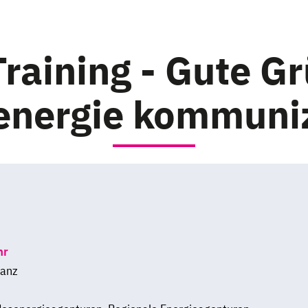
raining - Gute G
nergie kommuni
hr
anz