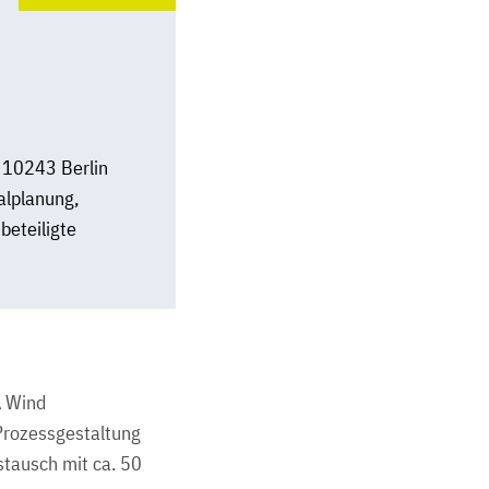
 10243 Berlin
alplanung,
eteiligte
A Wind
Prozessgestaltung
stausch mit ca. 50