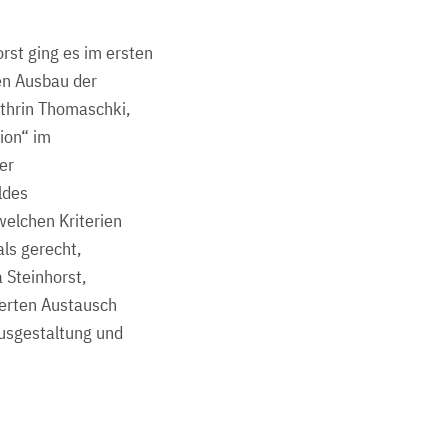
rst ging es im ersten
ten Ausbau der
thrin Thomaschki,
tion“ im
er
ldes
welchen Kriterien
als gerecht,
 Steinhorst,
ierten Austausch
Ausgestaltung und