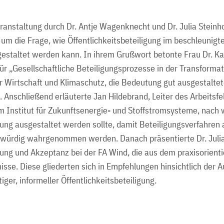
ranstaltung durch Dr. Antje Wagenknecht und Dr. Julia Steinho
g um die Frage, wie Öffentlichkeitsbeteiligung im beschleunig
estaltet werden kann. In ihrem Grußwort betonte Frau Dr. Ka
für „Gesellschaftliche Beteiligungsprozesse in der Transforma
 Wirtschaft und Klimaschutz, die Bedeutung gut ausgestaltet
. Anschließend erläuterte Jan Hildebrand, Leiter des Arbeitsfe
Institut für Zukunftsenergie- und Stoffstromsysteme, nach 
gung ausgestaltet werden sollte, damit Beteiligungsverfahren 
bwürdig wahrgenommen werden. Danach präsentierte Dr. Julia
igung und Akzeptanz bei der FA Wind, die aus dem praxisorient
se. Diese gliederten sich in Empfehlungen hinsichtlich der 
iger, informeller Öffentlichkeitsbeteiligung.