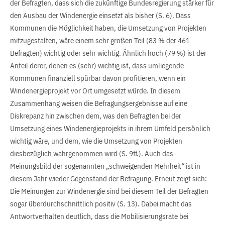
der Befragten, dass sich die zukünftige Bundesregierung stärker für
den Ausbau der Windenergie einsetzt als bisher (S. 6). Dass
Kommunen die Möglichkeit haben, die Umsetzung von Projekten
mitzugestalten, wäre einem sehr großen Teil (83 % der 461
Befragten) wichtig oder sehr wichtig. Ähnlich hoch (79 %) ist der
Anteil derer, denen es (sehr) wichtig ist, dass umliegende
Kommunen finanziell spürbar davon profitieren, wenn ein
Windenergieprojekt vor Ort umgesetzt würde. In diesem
Zusammenhang weisen die Befragungsergebnisse auf eine
Diskrepanz hin zwischen dem, was den Befragten bei der
Umsetzung eines Windenergieprojekts in ihrem Umfeld persönlich
wichtig wäre, und dem, wie die Umsetzung von Projekten
diesbezüglich wahrgenommen wird (S. 9ff.). Auch das
Meinungsbild der sogenannten „schweigenden Mehrheit“ ist in
diesem Jahr wieder Gegenstand der Befragung. Erneut zeigt sich:
Die Meinungen zur Windenergie sind bei diesem Teil der Befragten
sogar überdurchschnittlich positiv (S. 13). Dabei macht das
Antwortverhalten deutlich, dass die Mobilisierungsrate bei