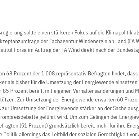
egierung sollte einen stärkeren Fokus auf die Klimapolitik als
 Akzeptanzumfrage der Fachagentur Windenergie an Land (FA W
stitut Forsa im Auftrag der FA Wind direkt nach der Bundes
on 68 Prozent der 1.008 repräsentativ Befragten findet, dass 
er als bisher für die Umsetzung der Energiewende einsetzen s
on 85 Prozent bereit, mit eigenen Verhaltensänderungen und
stützen. Zur Umsetzung der Energiewende erwarten 60 Prozen
rs zur Umsetzung der Energiewende stärker an der Sache ausg
rompreisdebatte geführt wird. Um zum Gelingen der Energiew
efragten (51 Prozent) grundsätzlich bereit, mehr für ihre Ene
ie Politik allerdings das Leitbild der sozialen Gerechtigkeit v