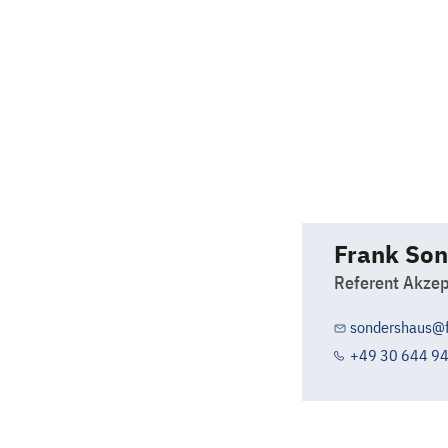
Frank So
Referent Akzep
sondershaus@f
+49 30 644 9