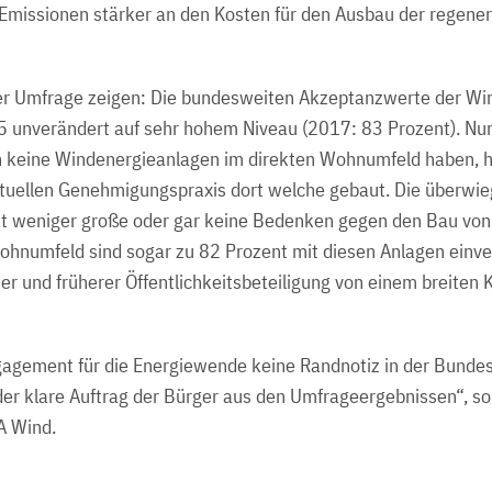
Emissionen stärker an den Kosten für den Ausbau der regener
er Umfrage zeigen: Die bundesweiten Akzeptanzwerte der Wi
5 unverändert auf sehr hohem Niveau (2017: 83 Prozent). Nur 
och keine Windenergieanlagen im direkten Wohnumfeld haben, 
uellen Genehmigungspraxis dort welche gebaut. Die überwi
at weniger große oder gar keine Bedenken gegen den Bau von
ohnumfeld sind sogar zu 82 Prozent mit diesen Anlagen einv
ter und früherer Öffentlichkeitsbeteiligung von einem breiten 
agement für die Energiewende keine Randnotiz in der Bundes
 der klare Auftrag der Bürger aus den Umfrageergebnissen“, so
FA Wind.