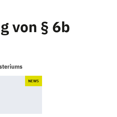
g von § 6b
isteriums
NEWS