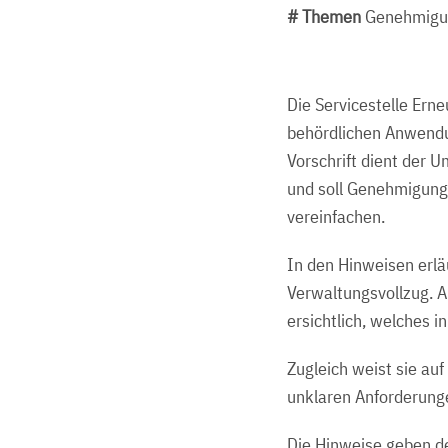
# Themen
Genehmigun
Die Servicestelle Ern
behördlichen Anwendu
Vorschrift dient der 
und soll Genehmigung
vereinfachen.
In den Hinweisen erlä
Verwaltungsvollzug. 
ersichtlich, welches i
Zugleich weist sie au
unklaren Anforderunge
Die Hinweise geben de