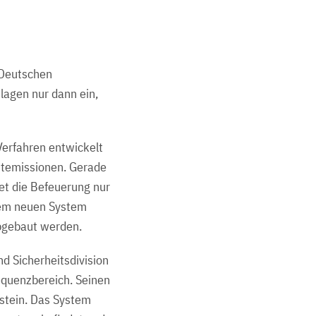
 Deutschen
lagen nur dann ein,
erfahren entwickelt
chtemissionen. Gerade
et die Befeuerung nur
 dem neuen System
abgebaut werden.
d Sicherheitsdivision
equenzbereich. Seinen
stein. Das System