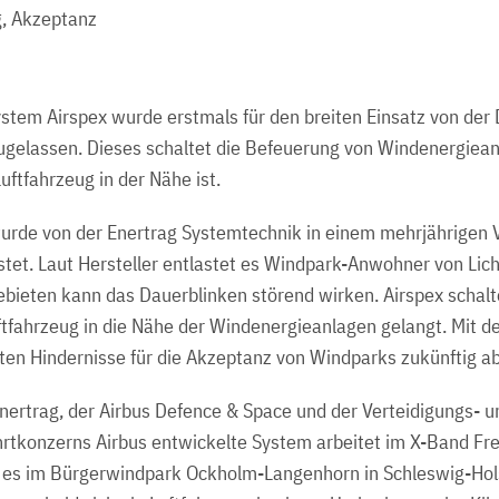
, Akzeptanz
stem Airspex wurde erstmals für den breiten Einsatz von der
ugelassen. Dieses schaltet die Befeuerung von Windenergiean
uftfahrzeug in der Nähe ist.
urde von der Enertrag Systemtechnik in einem mehrjährigen V
estet. Laut Hersteller entlastet es Windpark-Anwohner von Li
ebieten kann das Dauerblinken störend wirken. Airspex schalt
ftfahrzeug in die Nähe der Windenergieanlagen gelangt. Mit
ten Hindernisse für die Akzeptanz von Windparks zukünftig 
rtrag, der Airbus Defence & Space und der Verteidigungs- un
rtkonzerns Airbus entwickelte System arbeitet im X-Band Fr
te es im Bürgerwindpark Ockholm-Langenhorn in Schleswig-Hol