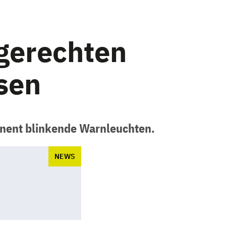
gerechten
sen
anent blinkende Warnleuchten.
NEWS