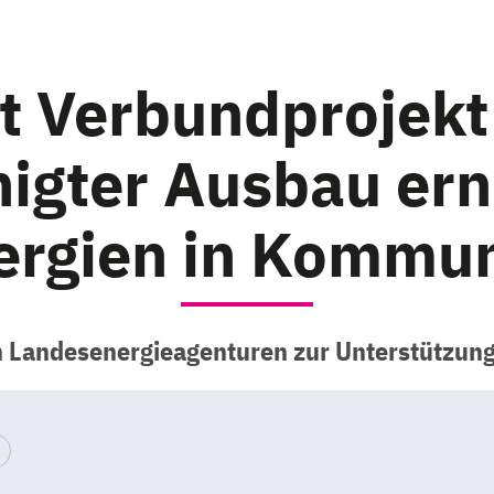
t Verbundproje
igter Ausbau er
ergien in Kommu
 Landesenergieagenturen zur Unterstützun