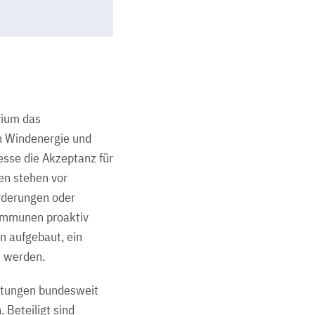
rium das
n Windenergie und
zesse die Akzeptanz für
en stehen vor
rderungen oder
Kommunen proaktiv
 aufgebaut, ein
t werden.
htungen bundesweit
Beteiligt sind