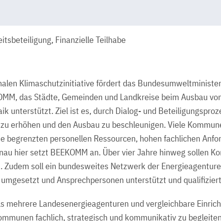
itsbeteiligung, Finanzielle Teilhabe
alen Klimaschutzinitiative fördert das Bundesumweltministe
MM, das Städte, Gemeinden und Landkreise beim Ausbau vo
ik unterstützt. Ziel ist es, durch Dialog- und Beteiligungspro
 zu erhöhen und den Ausbau zu beschleunigen. Viele Kommun
e begrenzten personellen Ressourcen, hohen fachlichen Anfo
enau hier setzt BEEKOMM an. Über vier Jahre hinweg sollen 
 Zudem soll ein bundesweites Netzwerk der Energieagenturen
umgesetzt und Ansprechpersonen unterstützt und qualifizier
ls mehrere Landesenergieagenturen und vergleichbare Einric
munen fachlich, strategisch und kommunikativ zu begleiten. 