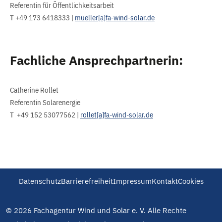
Referentin für Öffentlichkeitsarbeit
T +49 173 6418333 |
mueller[a]fa-wind-solar.de
Fachliche Ansprechpartnerin:
Catherine Rollet
Referentin Solarenergie
T +49 152 53077562 |
rollet[a]fa-wind-solar.de
Datenschutz
Barrierefreiheit
Impressum
Kontakt
Cookies
© 2026 Fachagentur Wind und Solar e. V. Alle Rechte