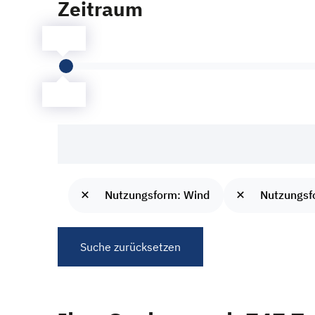
Zeitraum
Rückbau und Recycling
Schall
Seismologische Stationen
Sonstiges
Windenergie im Wald
Öffentlichkeitsbeteiligung
Nutzungsform: Wind
Nutzungsf
Suche zurücksetzen