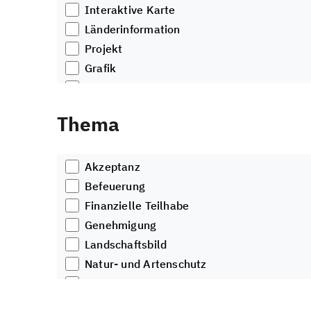
Interaktive Karte
Länderinformation
Projekt
Grafik
Video
Artikel
Thema
Podcast
Akzeptanz
Befeuerung
Finanzielle Teilhabe
Genehmigung
Landschaftsbild
Natur- und Artenschutz
Planung
Radar- und Funkanlagen